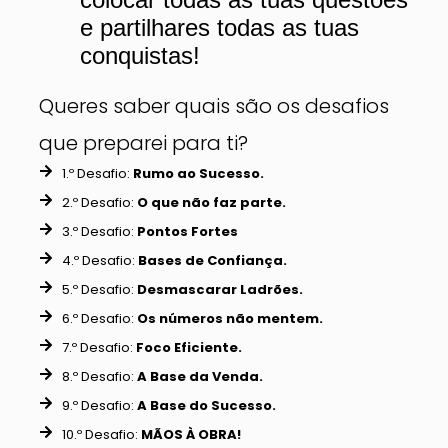
e partilhares todas as tuas
conquistas!
Queres saber quais são os desafios
que preparei para ti?
1.º Desafio:
Rumo ao Sucesso.
2.º Desafio:
O que não faz parte.
3.º Desafio:
Pontos Fortes
4.º Desafio:
Bases de Confiança.
5.º Desafio:
Desmascarar Ladrões.
6.º Desafio:
Os números não mentem.
7.º Desafio:
Foco Eficiente.
8.º Desafio:
A Base da Venda.
9.º Desafio:
A Base do Sucesso.
10.º Desafio:
MÃOS À OBRA!