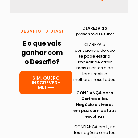
CLAREZA do
DESAFIO 10 DIAS!
presente e futuro!
E o que vais
CLAREZA e
consciência do que
ganhar com
te pode estar a
o Desafio?
impedir de atrair
mais clientes e de
teres mais e
SIM, QUERO
melhores resultados!
INSCREVER-
ME! ⟶
CONFIANÇA para
Gerires o teu
Negócio e viveres
em paz com as tuas
escolhas
CONFIANÇA em ti, no
teu negócio e no teu